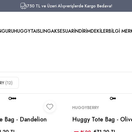
750 TL ve Üzeri Alışverişlerde Kargo Bedava!
Aynı Gün Kargo!
Worldwide Shipping!
750 TL ve Üzeri Alışverişlerde Kargo Bedava!
NGURU
HUGGYTAI
SLING
AKSESUAR
İNDİRİMDEKİLER
BİLGİ MER
750 TL ve Üzeri Alışverişlerde Kargo Bedava!
Aynı Gün Kargo!
Worldwide Shipping!
750 TL ve Üzeri Alışverişlerde Kargo Bedava!
RY
(12)
HUGGYBERRY
e Bag - Dandelion
Huggy Tote Bag - Oliv
1,20 TL
671,20 TL