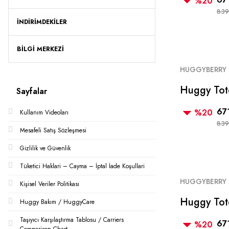
%20
839
İNDİRİMDEKİLER
BİLGİ MERKEZİ
HUGGYBERRY
Huggy Tote
Sayfalar
67
%20
Kullanım Videoları
839
Mesafeli Satış Sözleşmesi
Gizlilik ve Güvenlik
Tüketici Haklari – Cayma – İptal İade Koşullari
HUGGYBERRY
Kişisel Veriler Politikası
Huggy Tot
Huggy Bakım / HuggyCare
Valentine
Taşıyıcı Karşılaştırma Tablosu / Carriers
67
%20