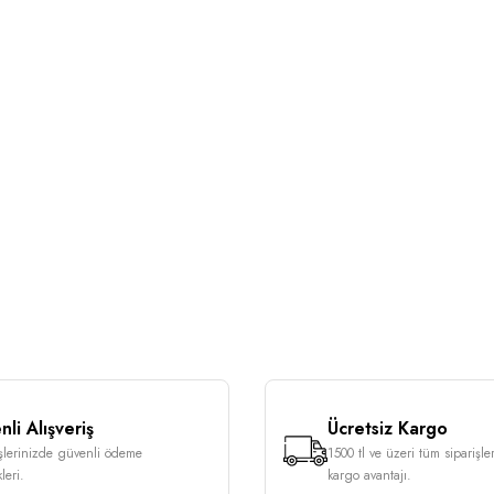
li Alışveriş
Ücretsiz Kargo
işlerinizde güvenli ödeme
1500 tl ve üzeri tüm siparişle
leri.
kargo avantajı.