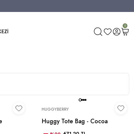
0
KEZİ
HUGGYBERRY
e
Huggy Tote Bag - Cocoa
671,20 TL