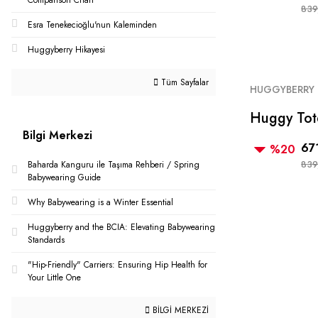
Comparison Chart
839
Esra Tenekecioğlu'nun Kaleminden
Huggyberry Hikayesi
Tüm Sayfalar
HUGGYBERRY
Huggy Tot
Bilgi Merkezi
67
%20
839
Baharda Kanguru ile Taşıma Rehberi / Spring
Babywearing Guide
Why Babywearing is a Winter Essential
Huggyberry and the BCIA: Elevating Babywearing
Standards
"Hip-Friendly" Carriers: Ensuring Hip Health for
Your Little One
BİLGİ MERKEZİ