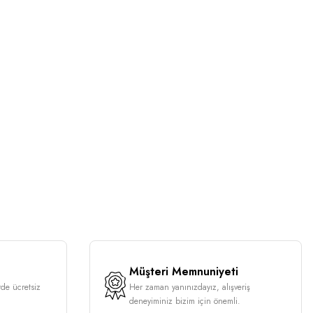
Müşteri Memnuniyeti
rde ücretsiz
Her zaman yanınızdayız, alışveriş
deneyiminiz bizim için önemli.