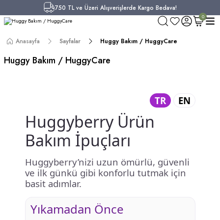
750 TL ve Üzeri Alışverişlerde Kargo Bedava!
0
Anasayfa
Sayfalar
Huggy Bakım / HuggyCare
Huggy Bakım / HuggyCare
TR
EN
Huggyberry Ürün
Bakım İpuçları
Huggyberry’nizi uzun ömürlü, güvenli
ve ilk günkü gibi konforlu tutmak için
basit adımlar.
Yıkamadan Önce