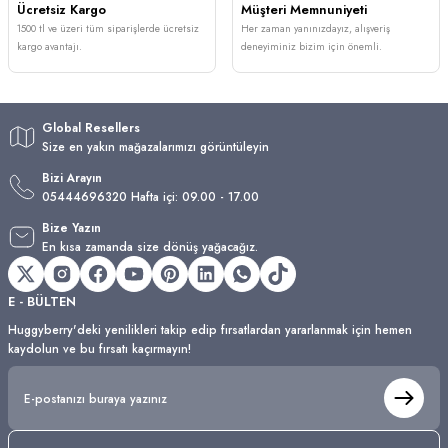
Ücretsiz Kargo
Müşteri Memnuniyeti
1500 tl ve üzeri tüm siparişlerde ücretsiz
Her zaman yanınızdayız, alışveriş
kargo avantajı.
deneyiminiz bizim için önemli.
Global Resellers
Size en yakın mağazalarımızı görüntüleyin
Bizi Arayın
05444696320 Hafta içi: 09.00 - 17.00
Bize Yazın
En kısa zamanda size dönüş yağacağız.
E - BÜLTEN
Huggyberry'deki yenilikleri takip edip fırsatlardan yararlanmak için hemen
kaydolun ve bu fırsatı kaçırmayın!