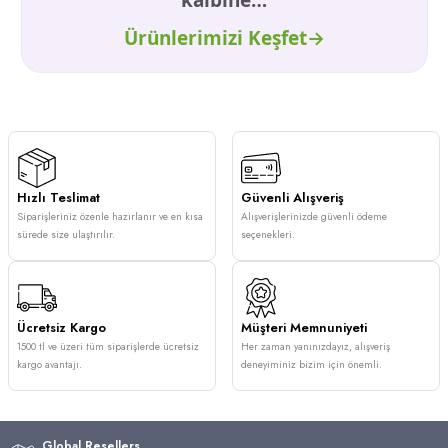
Ürünlerimizi Keşfet
→
Hızlı Teslimat
Güvenli Alışveriş
Siparişleriniz özenle hazırlanır ve en kısa
Alışverişlerinizde güvenli ödeme
sürede size ulaştırılır.
seçenekleri.
Ücretsiz Kargo
Müşteri Memnuniyeti
1500 tl ve üzeri tüm siparişlerde ücretsiz
Her zaman yanınızdayız, alışveriş
kargo avantajı.
deneyiminiz bizim için önemli.
Global Resellers