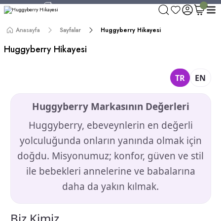
750 TL ve Üzeri Alışverişlerde Kargo Bedava!
Aynı Gün Kargo!
Anasayfa
Sayfalar
Huggyberry Hikayesi
Worldwide Shipping!
750 TL ve Üzeri Alışverişlerde Kargo Bedava!
Huggyberry Hikayesi
TR
EN
Huggyberry Değerler
Huggyberry Markasının Değerleri
Huggyberry, ebeveynlerin en değerli
yolculuğunda onların yanında olmak için
doğdu. Misyonumuz; konfor, güven ve stil
ile bebekleri annelerine ve babalarına
daha da yakın kılmak.
Biz Kimiz