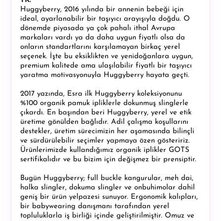
TR:
Huggyberry, 2016 yılında bir annenin bebeği için
ideal, ayarlanabilir bir taşıyıcı arayışıyla doğdu. O
dönemde piyasada ya çok pahalı ithal Avrupa
markaları vardı ya da daha uygun fiyatlı olsa da
onların standartlarını karşılamayan birkaç yerel
seçenek. İşte bu eksiklikten ve yenidoğanlara uygun,
premium kalitede ama ulaşılabilir fiyatlı bir taşıyıcı
yaratma motivasyonuyla Huggyberry hayata geçti.
2017 yazında, Esra ilk Huggyberry koleksiyonunu
%100 organik pamuk ipliklerle dokunmuş slinglerle
çıkardı. En başından beri Huggyberry, yerel ve etik
üretime gönülden bağlıdır. Adil çalışma koşullarını
destekler, üretim sürecimizin her aşamasında bilinçli
ve sürdürülebilir seçimler yapmaya özen gösteririz.
Ürünlerimizde kullandığımız organik iplikler GOTS
sertifikalıdır ve bu bizim için değişmez bir prensiptir.
Bugün Huggyberry; full buckle kangurular, meh dai,
halka slingler, dokuma slingler ve onbuhimolar dahil
geniş bir ürün yelpazesi sunuyor. Ergonomik kalıpları,
bir babywearing danışmanı tarafından yerel
topluluklarla iş birliği içinde geliştirilmiştir. Omuz ve