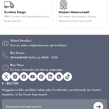
Ücretsiz Kargo
Müşteri Memnuniyeti
1500 tl ve üzeri tüm siparişlerde ücretsiz
Her zaman yanınızdayız, alışveriş
kargo avantajı.
deneyiminiz bizim için önemli.
Global Resellers
Size en yakın mağazalarımızı görüntüleyin
Bizi Arayın
05444696320 Hafta içi: 09.00 - 17.00
Bize Yazın
En kısa zamanda size dönüş yağacağız.
E - BÜLTEN
Huggyberry'deki yenilikleri takip edip fırsatlardan yararlanmak için hemen
kaydolun ve bu fırsatı kaçırmayın!