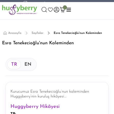
750 TL ve Üzeri Alışverişlerde Kargo Bedava!
Aynı Gün Kargo!
Worldwide Shipping!
750 TL ve Üzeri Alışverişlerde Kargo Bedava!
Anasayfa
Sayfalar
Esra Tenekecioğlu'nun Kaleminden
Esra Tenekecioğlu'nun Kaleminden
TR
EN
Kurucumuz Esra Tenekecioğlu’nun kaleminden
Huggyberry’nin kuruluş hikâyesi…
Huggyberry Hikâyesi