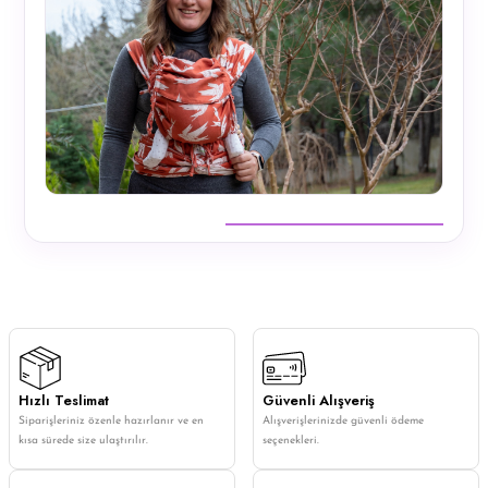
Hızlı Teslimat
Güvenli Alışveriş
Siparişleriniz özenle hazırlanır ve en
Alışverişlerinizde güvenli ödeme
kısa sürede size ulaştırılır.
seçenekleri.