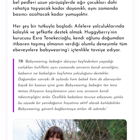
bel pedleri uzun yürüyüşlerde ağır çocukları dahi
rahatça taşıyacak kadar dayanıklı, aynı zamanda
basıncı azaltacak kadar yumuşaktır.
Her şey bir tutkuyla başladı: Ailelere yolculuklarında
kolaylık ve şefkatle destek olmak. Huggyberry’nin
kurucusu Esra Tenekecioğlu, kendi oğlunu doğumdan
itibaren taşımış olmanın verdiği olumlu deneyimle tüm
ebeveynlere babywearing’i içtenlikle tavsiye ediyor.
TR:
“Babywearing, bebeğin dünyayı keşfederken yaşadığı
zorlukları hafifletir; aynı zamanda annenin kendi anneliğini,
babanın ise babalığını keşfetme yolculuğunu destekler.
Doğumdan sonraki ilk aylarda hem bebek hem de ebeveynler
büyük bir kaosun içine girer. Babywearing, bebeğin ten tene
temas ihtiyacını karşılamanın yanı sıra, annenin kendi
tükenmişliğini önler. Özellikle babalara tavsiye ediyorum; çünkü
bu sayede bir yenidoğanın hayatına aktif olarak katılabilirler.
Babywearing, güvenli bağlanmaya atılan ilk adımdır.”