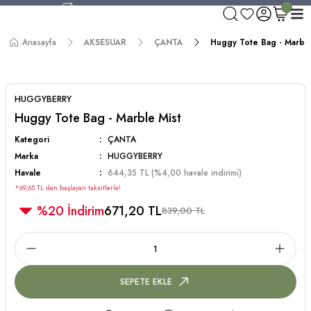
750 TL ve Üzeri Alışverişlerde Kargo Bedava!
Aynı Gün Kargo!
Anasayfa
AKSESUAR
ÇANTA
Huggy Tote Bag - Marble
Worldwide Shipping!
750 TL ve Üzeri Alışverişlerde Kargo Bedava!
HUGGYBERRY
Huggy Tote Bag - Marble Mist
Kategori
ÇANTA
Marka
HUGGYBERRY
Havale
644,35 TL (%4,00 havale indirimi)
*69,65 TL den başlayan taksitlerle!
%20 İndirim
671,20 TL
839,00 TL
SEPETE EKLE