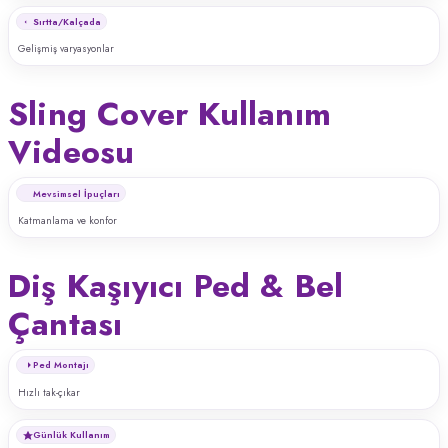
Sırtta/Kalçada
Gelişmiş varyasyonlar
Sling Cover Kullanım
Videosu
Mevsimsel İpuçları
Katmanlama ve konfor
Diş Kaşıyıcı Ped & Bel
Çantası
Ped Montajı
Hızlı tak-çıkar
Günlük Kullanım