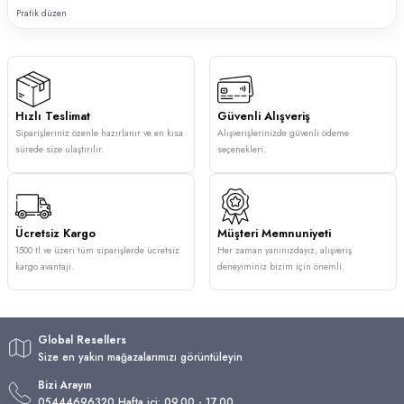
Pratik düzen
Hızlı Teslimat
Güvenli Alışveriş
Siparişleriniz özenle hazırlanır ve en kısa
Alışverişlerinizde güvenli ödeme
sürede size ulaştırılır.
seçenekleri.
Ücretsiz Kargo
Müşteri Memnuniyeti
1500 tl ve üzeri tüm siparişlerde ücretsiz
Her zaman yanınızdayız, alışveriş
kargo avantajı.
deneyiminiz bizim için önemli.
Global Resellers
Size en yakın mağazalarımızı görüntüleyin
Bizi Arayın
05444696320 Hafta içi: 09.00 - 17.00