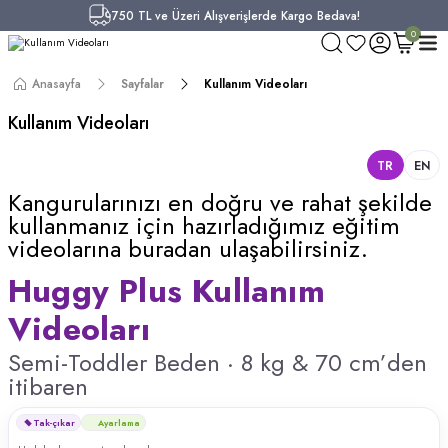
750 TL ve Üzeri Alışverişlerde Kargo Bedava!
0
Anasayfa
Sayfalar
Kullanım Videoları
Kullanım Videoları
TR
EN
Kangurularınızı en doğru ve rahat şekilde
kullanmanız için hazırladığımız eğitim
videolarına buradan ulaşabilirsiniz.
Huggy Plus Kullanım
Videoları
Semi-Toddler Beden · 8 kg & 70 cm’den
itibaren
Tak-çıkar
Ayarlama