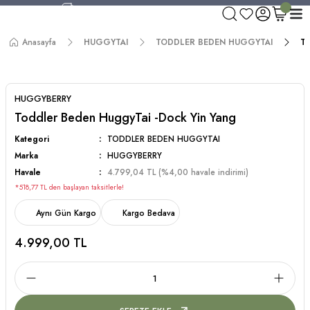
750 TL ve Üzeri Alışverişlerde Kargo Bedava!
Aynı Gün Kargo!
Anasayfa
HUGGYTAI
TODDLER BEDEN HUGGYTAI
To
Worldwide Shipping!
750 TL ve Üzeri Alışverişlerde Kargo Bedava!
HUGGYBERRY
Toddler Beden HuggyTai -Dock Yin Yang
Kategori
TODDLER BEDEN HUGGYTAI
Marka
HUGGYBERRY
Havale
4.799,04 TL (%4,00 havale indirimi)
*518,77 TL den başlayan taksitlerle!
Aynı Gün Kargo
Kargo Bedava
4.999,00 TL