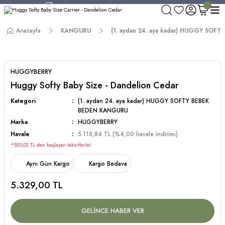
750 TL ve Üzeri Alışverişlerde Kargo Bedava!
Aynı Gün Kargo!
Anasayfa
KANGURU
(1. aydan 24. aya kadar) HUGGY SO
Worldwide Shipping!
750 TL ve Üzeri Alışverişlerde Kargo Bedava!
HUGGYBERRY
Huggy Softy Baby Size - Dandelion Cedar
Kategori
(1. aydan 24. aya kadar) HUGGY SOFTY BEBEK
BEDEN KANGURU
Marka
HUGGYBERRY
Havale
5.115,84 TL (%4,00 havale indirimi)
*553,02 TL den başlayan taksitlerle!
Aynı Gün Kargo
Kargo Bedava
5.329,00 TL
GELİNCE HABER VER