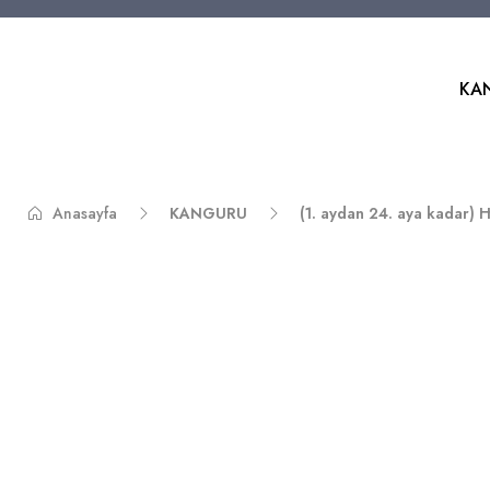
KA
Anasayfa
KANGURU
(1. aydan 24. aya kada