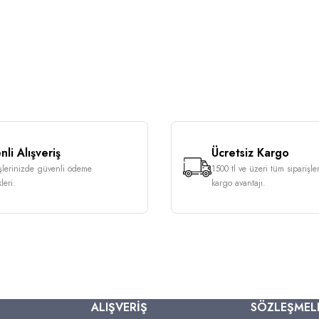
li Alışveriş
Ücretsiz Kargo
işlerinizde güvenli ödeme
1500 tl ve üzeri tüm siparişle
leri.
kargo avantajı.
ALIŞVERİŞ
SÖZLEŞMEL