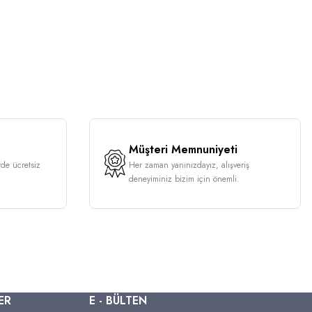
Müşteri Memnuniyeti
rde ücretsiz
Her zaman yanınızdayız, alışveriş
deneyiminiz bizim için önemli.
ER
E - BÜLTEN