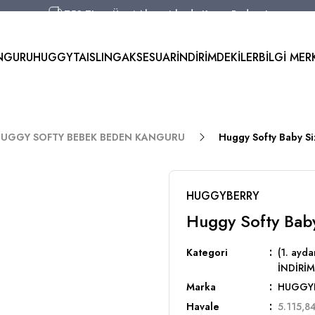
750 TL ve Üzeri Alışverişlerde Kargo Bedava!
Aynı Gün Kargo!
Worldwide Shipping!
NGURU
HUGGYTAI
SLING
AKSESUAR
İNDİRİMDEKİLER
BİLGİ MER
750 TL ve Üzeri Alışverişlerde Kargo Bedava!
r) HUGGY SOFTY BEBEK BEDEN KANGURU
Huggy Softy Baby Si
HUGGYBERRY
Huggy Softy Baby
Kategori
(1. ay
İNDİRİM
Marka
HUGGY
Havale
5.115,84