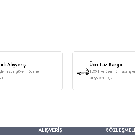
li Alışveriş
Ücretsiz Kargo
işlerinizde güvenli ödeme
1500 tl ve üzeri tüm siparişle
leri.
kargo avantajı.
ALIŞVERİŞ
SÖZLEŞMEL