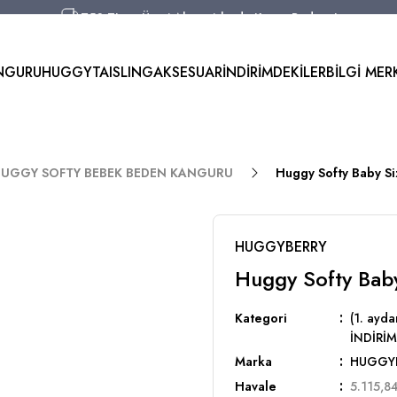
750 TL ve Üzeri Alışverişlerde Kargo Bedava!
Aynı Gün Kargo!
Worldwide Shipping!
NGURU
HUGGYTAI
SLING
AKSESUAR
İNDİRİMDEKİLER
BİLGİ MER
750 TL ve Üzeri Alışverişlerde Kargo Bedava!
r) HUGGY SOFTY BEBEK BEDEN KANGURU
Huggy Softy Baby Siz
HUGGYBERRY
Huggy Softy Baby
Kategori
(1. ay
İNDİRİM
Marka
HUGGY
Havale
5.115,84