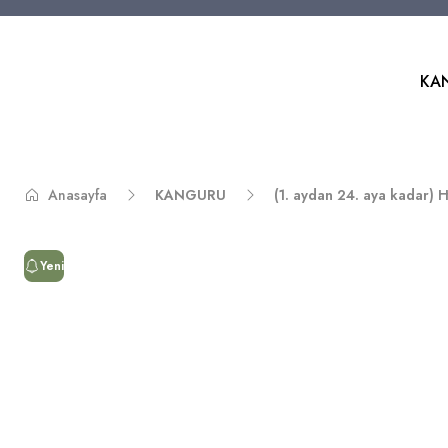
KA
Anasayfa
KANGURU
(1. aydan 24. aya kada
Yeni