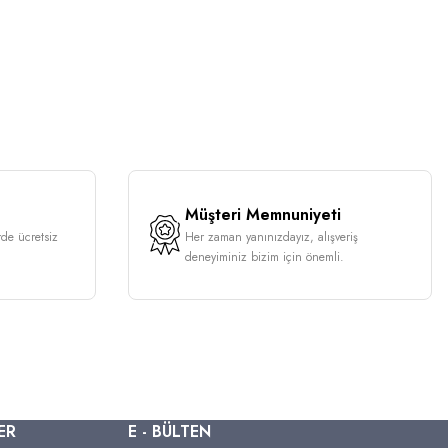
Müşteri Memnuniyeti
rde ücretsiz
Her zaman yanınızdayız, alışveriş
deneyiminiz bizim için önemli.
ER
E - BÜLTEN