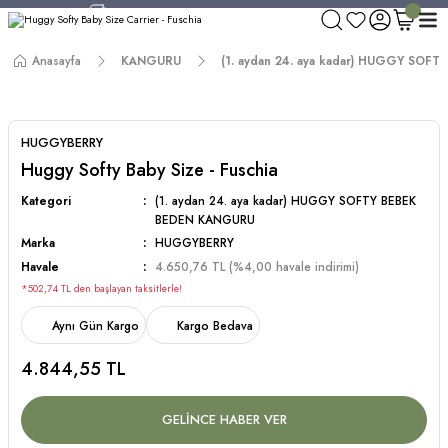
750 TL ve Üzeri Alışverişlerde Kargo Bedava!
Aynı Gün Kargo!
Anasayfa
KANGURU
(1. aydan 24. aya kadar) HUGGY SO
Worldwide Shipping!
750 TL ve Üzeri Alışverişlerde Kargo Bedava!
HUGGYBERRY
Huggy Softy Baby Size - Fuschia
Kategori
(1. aydan 24. aya kadar) HUGGY SOFTY BEBEK
BEDEN KANGURU
Marka
HUGGYBERRY
Havale
4.650,76 TL (%4,00 havale indirimi)
*502,74 TL den başlayan taksitlerle!
Aynı Gün Kargo
Kargo Bedava
4.844,55 TL
GELİNCE HABER VER