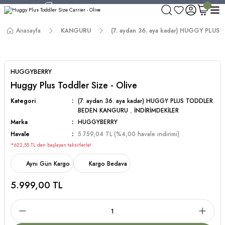
750 TL ve Üzeri Alışverişlerde Kargo Bedava!
Aynı Gün Kargo!
Anasayfa
KANGURU
(7. aydan 36. aya kadar) HUGGY PL
Worldwide Shipping!
750 TL ve Üzeri Alışverişlerde Kargo Bedava!
HUGGYBERRY
Huggy Plus Toddler Size - Olive
Kategori
(7. aydan 36. aya kadar) HUGGY PLUS TODDLER
BEDEN KANGURU
,
İNDİRİMDEKİLER
Marka
HUGGYBERRY
Havale
5.759,04 TL (%4,00 havale indirimi)
*622,55 TL den başlayan taksitlerle!
Aynı Gün Kargo
Kargo Bedava
5.999,00 TL