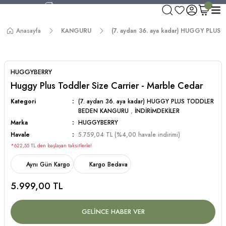
750 TL ve Üzeri Alışverişlerde Kargo Bedava!
Aynı Gün Kargo!
Anasayfa
KANGURU
(7. aydan 36. aya kadar) HUGGY PL
Worldwide Shipping!
750 TL ve Üzeri Alışverişlerde Kargo Bedava!
HUGGYBERRY
Huggy Plus Toddler Size Carrier - Marble Cedar
Kategori
(7. aydan 36. aya kadar) HUGGY PLUS TODDLER
BEDEN KANGURU
,
İNDİRİMDEKİLER
Marka
HUGGYBERRY
Havale
5.759,04 TL (%4,00 havale indirimi)
*622,55 TL den başlayan taksitlerle!
Aynı Gün Kargo
Kargo Bedava
5.999,00 TL
GELİNCE HABER VER