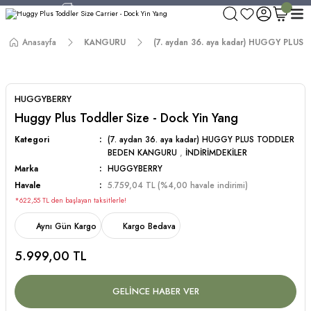
750 TL ve Üzeri Alışverişlerde Kargo Bedava!
Aynı Gün Kargo!
Anasayfa
KANGURU
(7. aydan 36. aya kadar) HUGGY PL
Worldwide Shipping!
750 TL ve Üzeri Alışverişlerde Kargo Bedava!
HUGGYBERRY
Huggy Plus Toddler Size - Dock Yin Yang
Kategori
(7. aydan 36. aya kadar) HUGGY PLUS TODDLER
BEDEN KANGURU
,
İNDİRİMDEKİLER
Marka
HUGGYBERRY
Havale
5.759,04 TL (%4,00 havale indirimi)
*622,55 TL den başlayan taksitlerle!
Aynı Gün Kargo
Kargo Bedava
5.999,00 TL
GELİNCE HABER VER