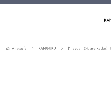
KA
Anasayfa
KANGURU
(1. aydan 24. aya kada