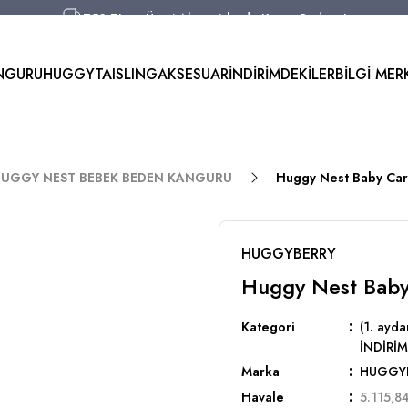
750 TL ve Üzeri Alışverişlerde Kargo Bedava!
Aynı Gün Kargo!
Worldwide Shipping!
NGURU
HUGGYTAI
SLING
AKSESUAR
İNDİRİMDEKİLER
BİLGİ MER
750 TL ve Üzeri Alışverişlerde Kargo Bedava!
r) HUGGY NEST BEBEK BEDEN KANGURU
Huggy Nest Baby Carr
HUGGYBERRY
Huggy Nest Baby 
Kategori
(1. ay
İNDİRİM
Marka
HUGGY
Havale
5.115,84