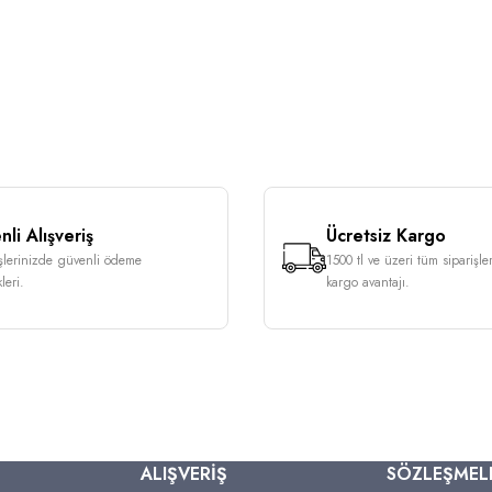
li Alışveriş
Ücretsiz Kargo
işlerinizde güvenli ödeme
1500 tl ve üzeri tüm siparişle
leri.
kargo avantajı.
ALIŞVERİŞ
SÖZLEŞMEL