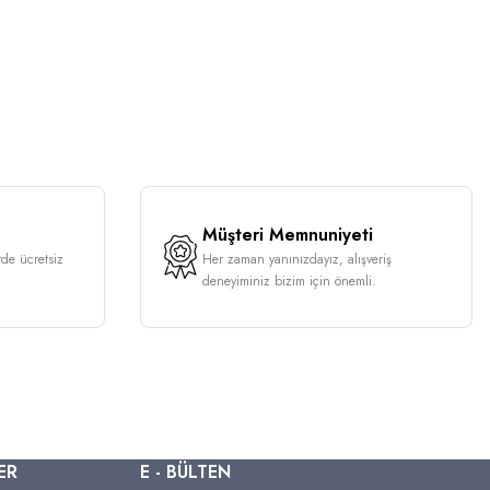
Müşteri Memnuniyeti
rde ücretsiz
Her zaman yanınızdayız, alışveriş
deneyiminiz bizim için önemli.
ER
E - BÜLTEN