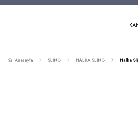
KA
Anasayfa
SLING
HALKA SLING
Halka Sl