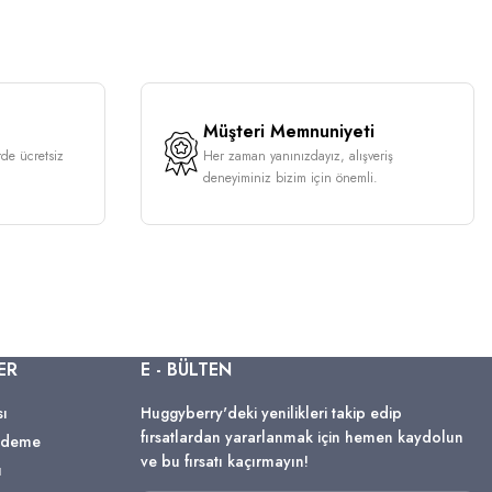
Müşteri Memnuniyeti
rde ücretsiz
Her zaman yanınızdayız, alışveriş
deneyiminiz bizim için önemli.
ER
E - BÜLTEN
sı
Huggyberry'deki yenilikleri takip edip
fırsatlardan yararlanmak için hemen kaydolun
 Ödeme
ve bu fırsatı kaçırmayın!
ı