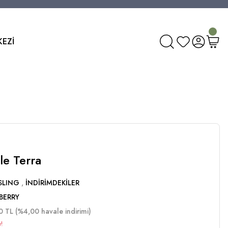
KEZİ
le Terra
SLING
,
İNDİRİMDEKİLER
BERRY
0 TL (%4,00 havale indirimi)
!