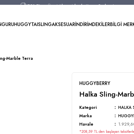
750 TL ve Üzeri Alışverişlerde Kargo Bedava!
Aynı Gün Kargo!
Worldwide Shipping!
NGURU
HUGGYTAI
SLING
AKSESUAR
İNDİRİMDEKİLER
BİLGİ MER
750 TL ve Üzeri Alışverişlerde Kargo Bedava!
ing-Marble Terra
HUGGYBERRY
Halka Sling-Marb
Kategori
HALKA 
Marka
HUGGY
Havale
1.929,6
*208,59 TL den başlayan taksitlerle