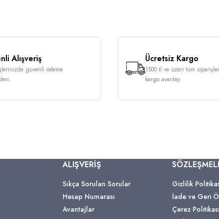
li Alışveriş
Ücretsiz Kargo
işlerinizde güvenli ödeme
1500 tl ve üzeri tüm siparişle
leri.
kargo avantajı.
ALIŞVERİŞ
SÖZLEŞMEL
Sıkça Sorulan Sorular
Gizlilik Politika
Hesap Numarası
İade ve Geri
Avantajlar
Çerez Politikas