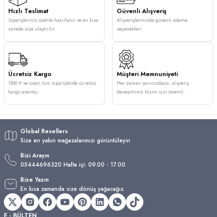
Hızlı Teslimat
Güvenli Alışveriş
Siparişleriniz özenle hazırlanır ve en kısa
Alışverişlerinizde güvenli ödeme
sürede size ulaştırılır.
seçenekleri.
Ücretsiz Kargo
Müşteri Memnuniyeti
1500 tl ve üzeri tüm siparişlerde ücretsiz
Her zaman yanınızdayız, alışveriş
kargo avantajı.
deneyiminiz bizim için önemli.
Global Resellers
Size en yakın mağazalarımızı görüntüleyin
Bizi Arayın
05444696320 Hafta içi: 09.00 - 17.00
Bize Yazın
En kısa zamanda size dönüş yağacağız.
E - BÜLTEN