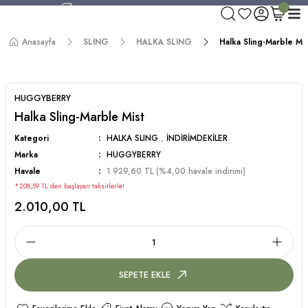
750 TL ve Üzeri Alışverişlerde Kargo Bedava!
Aynı Gün Kargo!
Anasayfa
SLING
HALKA SLING
Halka Sling-Marble Mis
Worldwide Shipping!
750 TL ve Üzeri Alışverişlerde Kargo Bedava!
HUGGYBERRY
Halka Sling-Marble Mist
Kategori
HALKA SLING
,
İNDİRİMDEKİLER
Marka
HUGGYBERRY
Havale
1.929,60 TL (%4,00 havale indirimi)
*208,59 TL den başlayan taksitlerle!
2.010,00 TL
SEPETE EKLE