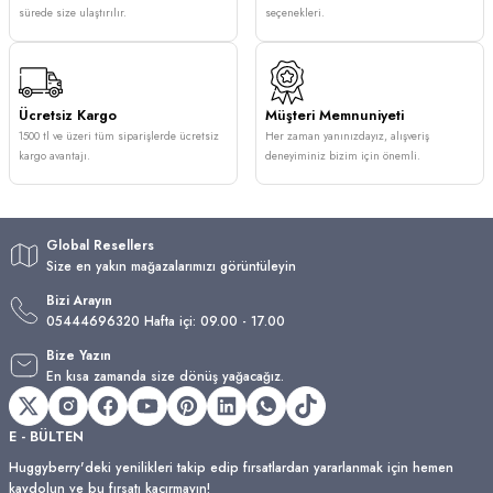
sürede size ulaştırılır.
seçenekleri.
Ücretsiz Kargo
Müşteri Memnuniyeti
1500 tl ve üzeri tüm siparişlerde ücretsiz
Her zaman yanınızdayız, alışveriş
kargo avantajı.
deneyiminiz bizim için önemli.
Global Resellers
Size en yakın mağazalarımızı görüntüleyin
Bizi Arayın
05444696320 Hafta içi: 09.00 - 17.00
Bize Yazın
En kısa zamanda size dönüş yağacağız.
E - BÜLTEN
Huggyberry'deki yenilikleri takip edip fırsatlardan yararlanmak için hemen
kaydolun ve bu fırsatı kaçırmayın!