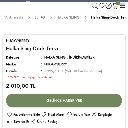
750 TL ve Üzeri Alışverişlerde Kargo Bedava!
Aynı Gün Kargo!
Anasayfa
SLING
HALKA SLING
Halka Sling-Dock Terr
Worldwide Shipping!
750 TL ve Üzeri Alışverişlerde Kargo Bedava!
HUGGYBERRY
Halka Sling-Dock Terra
Kategori
HALKA SLING
,
İNDİRİMDEKİLER
Marka
HUGGYBERRY
Havale
1.929,60 TL (%4,00 havale indirimi)
*208,59 TL den başlayan taksitlerle!
2.010,00 TL
GELİNCE HABER VER
Fiyat Alarmı
Yorum Yap
Karşılaştır
Tavsiye Et
Ürünü Paylaş