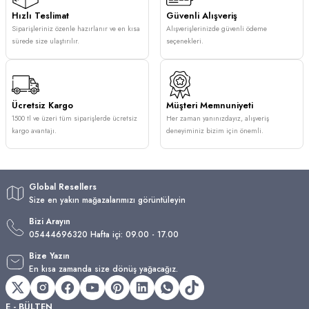
Hızlı Teslimat
Güvenli Alışveriş
Siparişleriniz özenle hazırlanır ve en kısa
Alışverişlerinizde güvenli ödeme
sürede size ulaştırılır.
seçenekleri.
Ücretsiz Kargo
Müşteri Memnuniyeti
1500 tl ve üzeri tüm siparişlerde ücretsiz
Her zaman yanınızdayız, alışveriş
kargo avantajı.
deneyiminiz bizim için önemli.
Global Resellers
Size en yakın mağazalarımızı görüntüleyin
Bizi Arayın
05444696320 Hafta içi: 09.00 - 17.00
Bize Yazın
En kısa zamanda size dönüş yağacağız.
E - BÜLTEN