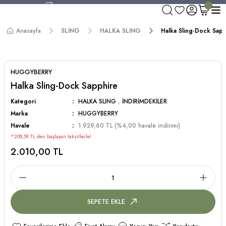
750 TL ve Üzeri Alışverişlerde Kargo Bedava!
Aynı Gün Kargo!
Anasayfa
SLING
HALKA SLING
Halka Sling-Dock Sap
Worldwide Shipping!
750 TL ve Üzeri Alışverişlerde Kargo Bedava!
HUGGYBERRY
Halka Sling-Dock Sapphire
Kategori
HALKA SLING
,
İNDİRİMDEKİLER
Marka
HUGGYBERRY
Havale
1.929,60 TL (%4,00 havale indirimi)
*208,59 TL den başlayan taksitlerle!
2.010,00 TL
SEPETE EKLE