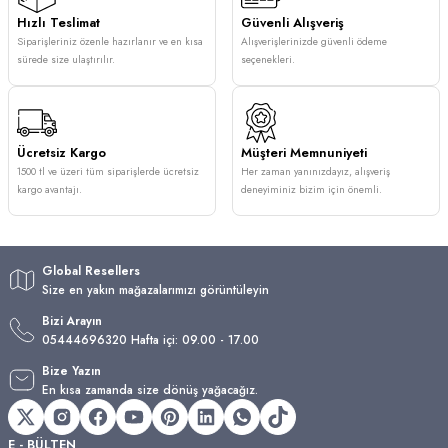
Hızlı Teslimat
Güvenli Alışveriş
Siparişleriniz özenle hazırlanır ve en kısa
Alışverişlerinizde güvenli ödeme
sürede size ulaştırılır.
seçenekleri.
Ücretsiz Kargo
Müşteri Memnuniyeti
1500 tl ve üzeri tüm siparişlerde ücretsiz
Her zaman yanınızdayız, alışveriş
kargo avantajı.
deneyiminiz bizim için önemli.
Global Resellers
Size en yakın mağazalarımızı görüntüleyin
Bizi Arayın
05444696320 Hafta içi: 09.00 - 17.00
Bize Yazın
En kısa zamanda size dönüş yağacağız.
E - BÜLTEN