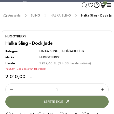
750 TL ve Üzeri Alışverişlerde Kargo Bedava!
Aynı Gün Kargo!
Anasayfa
SLING
HALKA SLING
Halka Sling - Dock Ja
Worldwide Shipping!
750 TL ve Üzeri Alışverişlerde Kargo Bedava!
HUGGYBERRY
Halka Sling - Dock Jade
Kategori
HALKA SLING
,
İNDİRİMDEKİLER
Marka
HUGGYBERRY
Havale
1.929,60 TL (%4,00 havale indirimi)
*208,59 TL den başlayan taksitlerle!
2.010,00 TL
SEPETE EKLE