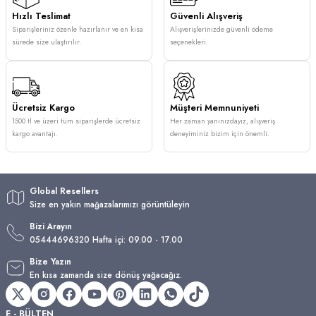
Hızlı Teslimat
Güvenli Alışveriş
Siparişleriniz özenle hazırlanır ve en kısa
Alışverişlerinizde güvenli ödeme
sürede size ulaştırılır.
seçenekleri.
Ücretsiz Kargo
Müşteri Memnuniyeti
1500 tl ve üzeri tüm siparişlerde ücretsiz
Her zaman yanınızdayız, alışveriş
kargo avantajı.
deneyiminiz bizim için önemli.
Global Resellers
Size en yakın mağazalarımızı görüntüleyin
Bizi Arayın
05444696320 Hafta içi: 09.00 - 17.00
Bize Yazın
En kısa zamanda size dönüş yağacağız.
E - BÜLTEN