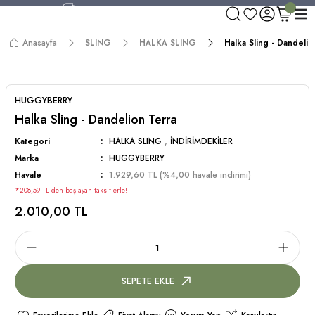
750 TL ve Üzeri Alışverişlerde Kargo Bedava!
Aynı Gün Kargo!
Anasayfa
SLING
HALKA SLING
Halka Sling - Dandelio
Worldwide Shipping!
750 TL ve Üzeri Alışverişlerde Kargo Bedava!
HUGGYBERRY
Halka Sling - Dandelion Terra
Kategori
HALKA SLING
,
İNDİRİMDEKİLER
Marka
HUGGYBERRY
Havale
1.929,60 TL (%4,00 havale indirimi)
*208,59 TL den başlayan taksitlerle!
2.010,00 TL
SEPETE EKLE