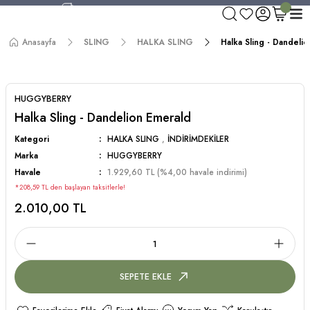
750 TL ve Üzeri Alışverişlerde Kargo Bedava!
Aynı Gün Kargo!
Anasayfa
SLING
HALKA SLING
Halka Sling - Dandeli
Worldwide Shipping!
750 TL ve Üzeri Alışverişlerde Kargo Bedava!
HUGGYBERRY
Halka Sling - Dandelion Emerald
Kategori
HALKA SLING
,
İNDİRİMDEKİLER
Marka
HUGGYBERRY
Havale
1.929,60 TL (%4,00 havale indirimi)
*208,59 TL den başlayan taksitlerle!
2.010,00 TL
SEPETE EKLE