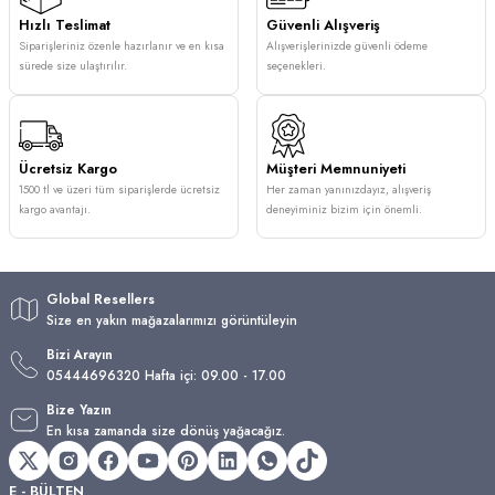
Hızlı Teslimat
Güvenli Alışveriş
Siparişleriniz özenle hazırlanır ve en kısa
Alışverişlerinizde güvenli ödeme
sürede size ulaştırılır.
seçenekleri.
Ücretsiz Kargo
Müşteri Memnuniyeti
1500 tl ve üzeri tüm siparişlerde ücretsiz
Her zaman yanınızdayız, alışveriş
kargo avantajı.
deneyiminiz bizim için önemli.
Global Resellers
Size en yakın mağazalarımızı görüntüleyin
Bizi Arayın
05444696320 Hafta içi: 09.00 - 17.00
Bize Yazın
En kısa zamanda size dönüş yağacağız.
E - BÜLTEN