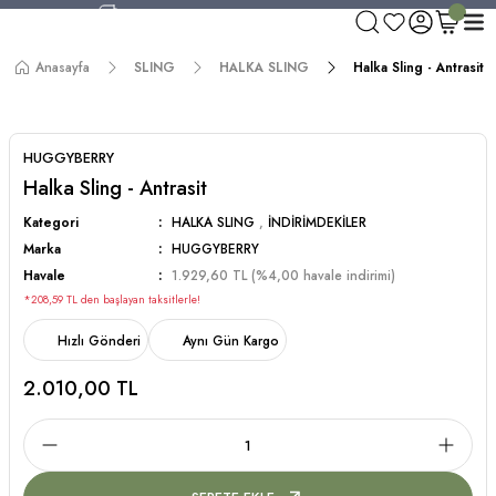
750 TL ve Üzeri Alışverişlerde Kargo Bedava!
Aynı Gün Kargo!
Anasayfa
SLING
HALKA SLING
Halka Sling - Antrasit
Worldwide Shipping!
750 TL ve Üzeri Alışverişlerde Kargo Bedava!
HUGGYBERRY
Halka Sling - Antrasit
Kategori
HALKA SLING
,
İNDİRİMDEKİLER
Marka
HUGGYBERRY
Havale
1.929,60 TL (%4,00 havale indirimi)
*208,59 TL den başlayan taksitlerle!
Hızlı Gönderi
Aynı Gün Kargo
2.010,00 TL