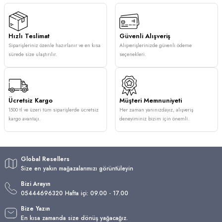
Hızlı Teslimat
Güvenli Alışveriş
Siparişleriniz özenle hazırlanır ve en kısa
Alışverişlerinizde güvenli ödeme
sürede size ulaştırılır.
seçenekleri.
Ücretsiz Kargo
Müşteri Memnuniyeti
1500 tl ve üzeri tüm siparişlerde ücretsiz
Her zaman yanınızdayız, alışveriş
kargo avantajı.
deneyiminiz bizim için önemli.
Global Resellers
Size en yakın mağazalarımızı görüntüleyin
Bizi Arayın
05444696320 Hafta içi: 09.00 - 17.00
Bize Yazın
En kısa zamanda size dönüş yağacağız.