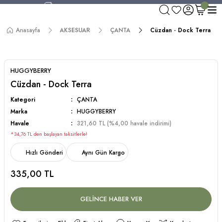
750 TL ve Üzeri Alışverişlerde Kargo Bedava!
Aynı Gün Kargo!
Anasayfa
AKSESUAR
ÇANTA
Cüzdan - Dock Terra
Worldwide Shipping!
750 TL ve Üzeri Alışverişlerde Kargo Bedava!
HUGGYBERRY
Cüzdan - Dock Terra
Kategori
ÇANTA
Marka
HUGGYBERRY
Havale
321,60 TL (%4,00 havale indirimi)
*34,76 TL den başlayan taksitlerle!
Hızlı Gönderi
Aynı Gün Kargo
335,00 TL
GELİNCE HABER VER