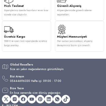
Hızlı Teslimat
Güvenli Alışveriş
Siparişleriniz özenle hazırlanır ve en kısa
Alışverişlerinizde güvenli ödeme
sürede size ulaştırılır.
seçenekleri.
Ücretsiz Kargo
Müşteri Memnuniyeti
1500 tl ve üzeri tüm siparişlerde ücretsiz
Her zaman yanınızdayız, alışveriş
kargo avantajı.
deneyiminiz bizim için önemli.
Global Resellers
Size en yakın mağazalarımızı görüntüleyin
Bizi Arayın
05444696320 Hafta içi: 09.00 - 17.00
Bize Yazın
En kısa zamanda size dönüş yağacağız.
E - BÜLTEN