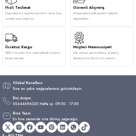
Hızlı Teslimat
Güvenli Alışveriş
Siparişleriniz özenle hazırlanır ve en kısa
Alışverişlerinizde güvenli ödeme
sürede size ulaştırılır.
seçenekleri.
Ücretsiz Kargo
Müşteri Memnuniyeti
1500 tl ve üzeri tüm siparişlerde ücretsiz
Her zaman yanınızdayız, alışveriş
kargo avantajı.
deneyiminiz bizim için önemli.
Global Resellers
Size en yakın mağazalarımızı görüntüleyin
Bizi Arayın
05444696320 Hafta içi: 09.00 - 17.00
Bize Yazın
En kısa zamanda size dönüş yağacağız.
E - BÜLTEN