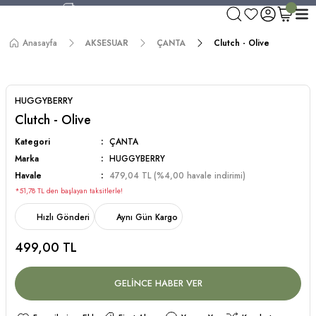
750 TL ve Üzeri Alışverişlerde Kargo Bedava!
Aynı Gün Kargo!
Anasayfa
AKSESUAR
ÇANTA
Clutch - Olive
Worldwide Shipping!
750 TL ve Üzeri Alışverişlerde Kargo Bedava!
HUGGYBERRY
Clutch - Olive
Kategori
ÇANTA
Marka
HUGGYBERRY
Havale
479,04 TL (%4,00 havale indirimi)
*51,78 TL den başlayan taksitlerle!
Hızlı Gönderi
Aynı Gün Kargo
499,00 TL
GELİNCE HABER VER