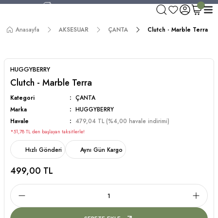
750 TL ve Üzeri Alışverişlerde Kargo Bedava!
Aynı Gün Kargo!
Anasayfa
AKSESUAR
ÇANTA
Clutch - Marble Terra
Worldwide Shipping!
750 TL ve Üzeri Alışverişlerde Kargo Bedava!
HUGGYBERRY
Clutch - Marble Terra
Kategori
ÇANTA
Marka
HUGGYBERRY
Havale
479,04 TL (%4,00 havale indirimi)
*51,78 TL den başlayan taksitlerle!
Hızlı Gönderi
Aynı Gün Kargo
499,00 TL