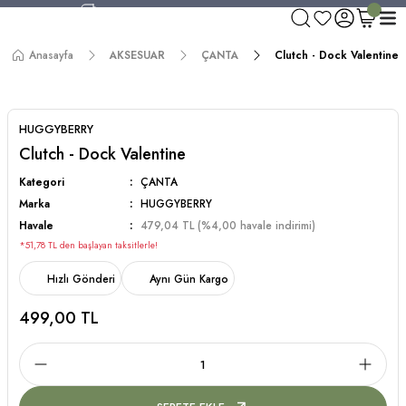
750 TL ve Üzeri Alışverişlerde Kargo Bedava!
Aynı Gün Kargo!
Anasayfa
AKSESUAR
ÇANTA
Clutch - Dock Valentine
Worldwide Shipping!
750 TL ve Üzeri Alışverişlerde Kargo Bedava!
HUGGYBERRY
Clutch - Dock Valentine
Kategori
ÇANTA
Marka
HUGGYBERRY
Havale
479,04 TL (%4,00 havale indirimi)
*51,78 TL den başlayan taksitlerle!
Hızlı Gönderi
Aynı Gün Kargo
499,00 TL