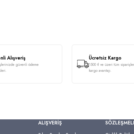
li Alışveriş
Ücretsiz Kargo
işlerinizde güvenli ödeme
1500 tl ve üzeri tüm siparişle
leri.
kargo avantajı.
ALIŞVERİŞ
SÖZLEŞMEL