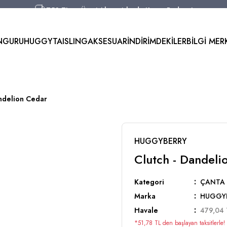
750 TL ve Üzeri Alışverişlerde Kargo Bedava!
Aynı Gün Kargo!
Worldwide Shipping!
NGURU
HUGGYTAI
SLING
AKSESUAR
İNDİRİMDEKİLER
BİLGİ MER
750 TL ve Üzeri Alışverişlerde Kargo Bedava!
andelion Cedar
HUGGYBERRY
Clutch - Dandeli
Kategori
ÇANTA
Marka
HUGGY
Havale
479,04 
*51,78 TL den başlayan taksitlerle!