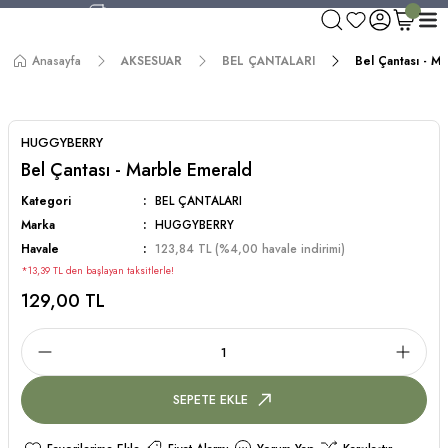
750 TL ve Üzeri Alışverişlerde Kargo Bedava!
Aynı Gün Kargo!
Anasayfa
AKSESUAR
BEL ÇANTALARI
Bel Çantası - M
Worldwide Shipping!
750 TL ve Üzeri Alışverişlerde Kargo Bedava!
HUGGYBERRY
Bel Çantası - Marble Emerald
Kategori
BEL ÇANTALARI
Marka
HUGGYBERRY
Havale
123,84 TL (%4,00 havale indirimi)
*13,39 TL den başlayan taksitlerle!
129,00 TL
SEPETE EKLE