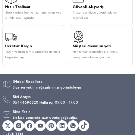
Hızlı Teslimat
Güvenli Alışveriş
Siparişleriniz özenle hazırlanır ve en kısa
Alışverişlerinizde güvenli ödeme
sürede size ulaştırılır.
seçenekleri.
Ücretsiz Kargo
Müşteri Memnuniyeti
1500 tl ve üzeri tüm siparişlerde ücretsiz
Her zaman yanınızdayız, alışveriş
kargo avantajı.
deneyiminiz bizim için önemli.
Global Resellers
Size en yakın mağazalarımızı görüntüleyin
Bizi Arayın
05444696320 Hafta içi: 09.00 - 17.00
Bize Yazın
En kısa zamanda size dönüş yağacağız.
E - BÜLTEN