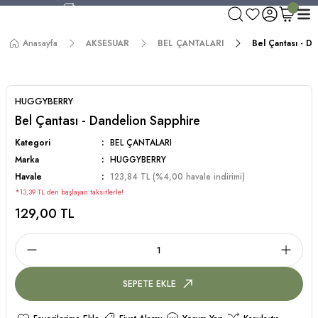
750 TL ve Üzeri Alışverişlerde Kargo Bedava!
Aynı Gün Kargo!
Anasayfa
AKSESUAR
BEL ÇANTALARI
Bel Çantası - D
Worldwide Shipping!
750 TL ve Üzeri Alışverişlerde Kargo Bedava!
HUGGYBERRY
Bel Çantası - Dandelion Sapphire
Kategori
BEL ÇANTALARI
Marka
HUGGYBERRY
Havale
123,84 TL (%4,00 havale indirimi)
*13,39 TL den başlayan taksitlerle!
129,00 TL
SEPETE EKLE