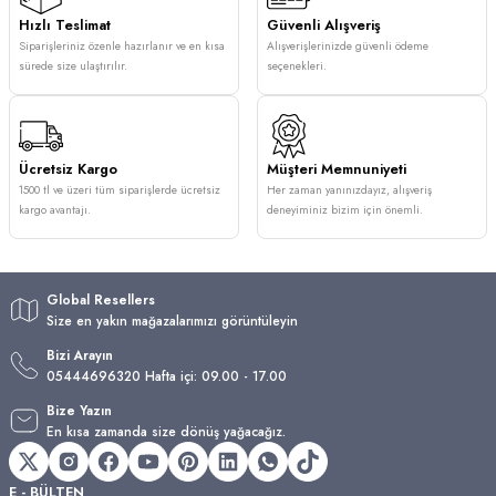
Hızlı Teslimat
Güvenli Alışveriş
Siparişleriniz özenle hazırlanır ve en kısa
Alışverişlerinizde güvenli ödeme
sürede size ulaştırılır.
seçenekleri.
Ücretsiz Kargo
Müşteri Memnuniyeti
1500 tl ve üzeri tüm siparişlerde ücretsiz
Her zaman yanınızdayız, alışveriş
kargo avantajı.
deneyiminiz bizim için önemli.
Global Resellers
Size en yakın mağazalarımızı görüntüleyin
Bizi Arayın
05444696320 Hafta içi: 09.00 - 17.00
Bize Yazın
En kısa zamanda size dönüş yağacağız.
E - BÜLTEN