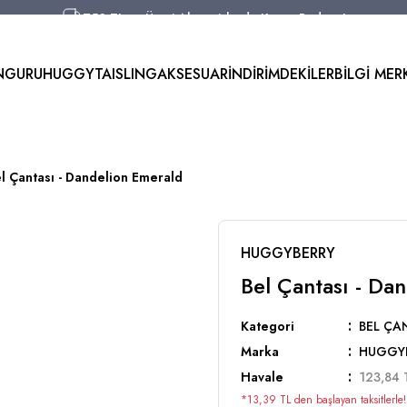
750 TL ve Üzeri Alışverişlerde Kargo Bedava!
Aynı Gün Kargo!
Worldwide Shipping!
NGURU
HUGGYTAI
SLING
AKSESUAR
İNDİRİMDEKİLER
BİLGİ MER
750 TL ve Üzeri Alışverişlerde Kargo Bedava!
l Çantası - Dandelion Emerald
HUGGYBERRY
Bel Çantası - Da
Kategori
BEL ÇA
Marka
HUGGY
Havale
123,84 T
*13,39 TL den başlayan taksitlerle!