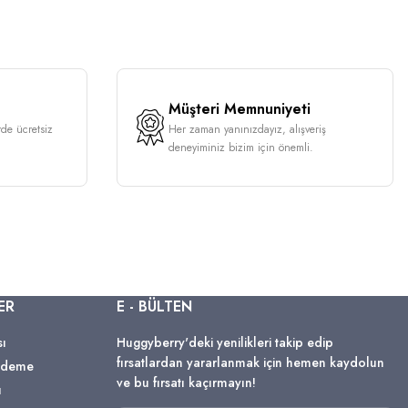
Müşteri Memnuniyeti
rde ücretsiz
Her zaman yanınızdayız, alışveriş
deneyiminiz bizim için önemli.
ER
E - BÜLTEN
sı
Huggyberry'deki yenilikleri takip edip
fırsatlardan yararlanmak için hemen kaydolun
 Ödeme
ve bu fırsatı kaçırmayın!
ı