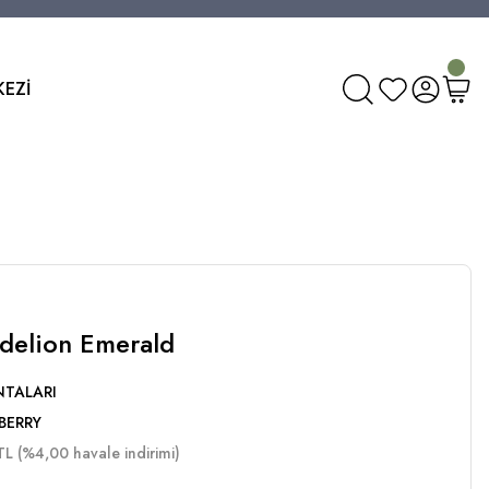
KEZİ
ndelion Emerald
NTALARI
BERRY
L (%4,00 havale indirimi)