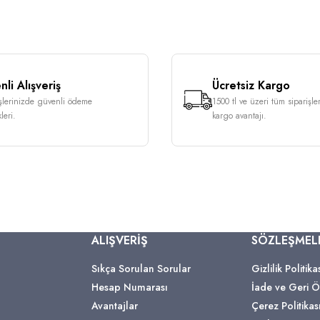
li Alışveriş
Ücretsiz Kargo
işlerinizde güvenli ödeme
1500 tl ve üzeri tüm siparişle
leri.
kargo avantajı.
ALIŞVERİŞ
SÖZLEŞMEL
Sıkça Sorulan Sorular
Gizlilik Politika
Hesap Numarası
İade ve Geri
Avantajlar
Çerez Politikas