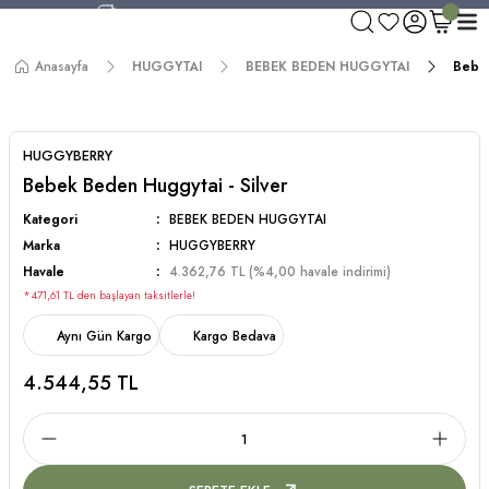
750 TL ve Üzeri Alışverişlerde Kargo Bedava!
Aynı Gün Kargo!
Anasayfa
HUGGYTAI
BEBEK BEDEN HUGGYTAI
Bebek
Worldwide Shipping!
750 TL ve Üzeri Alışverişlerde Kargo Bedava!
HUGGYBERRY
Bebek Beden Huggytai - Silver
Kategori
BEBEK BEDEN HUGGYTAI
Marka
HUGGYBERRY
Havale
4.362,76 TL (%4,00 havale indirimi)
*471,61 TL den başlayan taksitlerle!
Aynı Gün Kargo
Kargo Bedava
4.544,55 TL