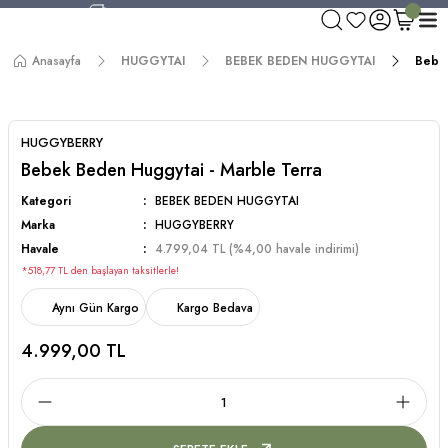
750 TL ve Üzeri Alışverişlerde Kargo Bedava!
Aynı Gün Kargo!
Anasayfa
HUGGYTAI
BEBEK BEDEN HUGGYTAI
Bebek
Worldwide Shipping!
750 TL ve Üzeri Alışverişlerde Kargo Bedava!
HUGGYBERRY
Bebek Beden Huggytai - Marble Terra
Kategori
BEBEK BEDEN HUGGYTAI
Marka
HUGGYBERRY
Havale
4.799,04 TL (%4,00 havale indirimi)
*518,77 TL den başlayan taksitlerle!
Aynı Gün Kargo
Kargo Bedava
4.999,00 TL