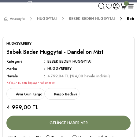
750 TL ve Üzeri Alışverişlerde Kargo Bedava!
Aynı Gün Kargo!
Anasayfa
HUGGYTAI
BEBEK BEDEN HUGGYTAI
Bebek
Worldwide Shipping!
750 TL ve Üzeri Alışverişlerde Kargo Bedava!
HUGGYBERRY
Bebek Beden Huggytai - Dandelion Mist
Kategori
BEBEK BEDEN HUGGYTAI
Marka
HUGGYBERRY
Havale
4.799,04 TL (%4,00 havale indirimi)
*518,77 TL den başlayan taksitlerle!
Aynı Gün Kargo
Kargo Bedava
4.999,00 TL
GELİNCE HABER VER