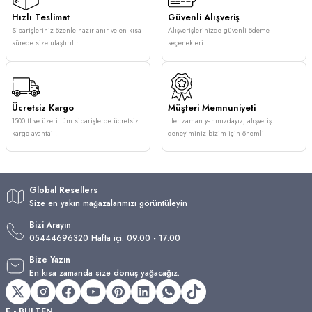
Hızlı Teslimat
Güvenli Alışveriş
Siparişleriniz özenle hazırlanır ve en kısa
Alışverişlerinizde güvenli ödeme
sürede size ulaştırılır.
seçenekleri.
Ücretsiz Kargo
Müşteri Memnuniyeti
1500 tl ve üzeri tüm siparişlerde ücretsiz
Her zaman yanınızdayız, alışveriş
kargo avantajı.
deneyiminiz bizim için önemli.
Global Resellers
Size en yakın mağazalarımızı görüntüleyin
Bizi Arayın
05444696320 Hafta içi: 09.00 - 17.00
Bize Yazın
En kısa zamanda size dönüş yağacağız.
E - BÜLTEN